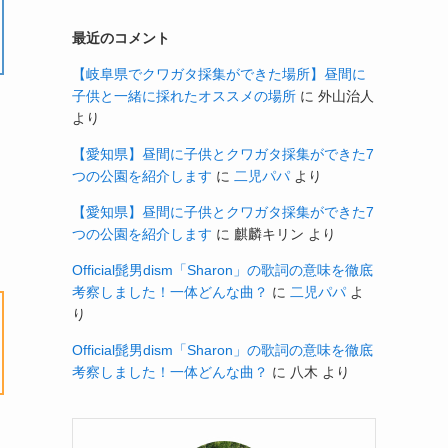
最近のコメント
【岐阜県でクワガタ採集ができた場所】昼間に
子供と一緒に採れたオススメの場所
に
外山治人
より
【愛知県】昼間に子供とクワガタ採集ができた7
つの公園を紹介します
に
二児パパ
より
【愛知県】昼間に子供とクワガタ採集ができた7
つの公園を紹介します
に
麒麟キリン
より
Official髭男dism「Sharon」の歌詞の意味を徹底
考察しました！一体どんな曲？
に
二児パパ
よ
り
Official髭男dism「Sharon」の歌詞の意味を徹底
考察しました！一体どんな曲？
に
八木
より